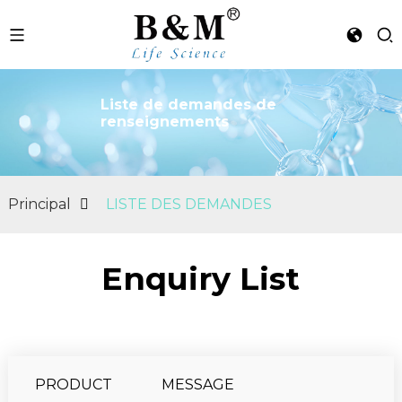
Liste de demandes de
renseignements
n
Principal
LISTE DES DEMANDES
Enquiry List
PRODUCT
MESSAGE