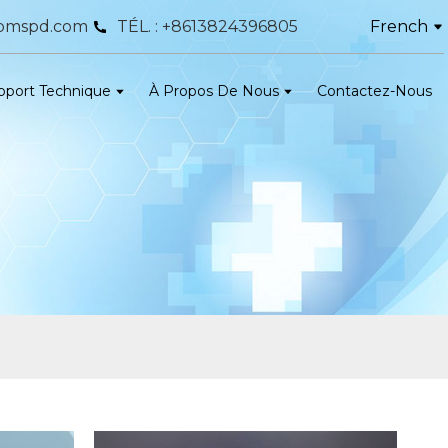
French
@bmspd.com
TÉL. : +8613824396805
pport Technique
À Propos De Nous
Contactez-Nous