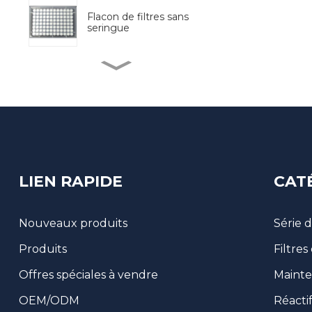
Flacon de filtres sans
seringue
Préprocesseur
d'échantillons
entièrement
automatisé
BM Life Science, 96
puits transparents aux
UV Micro-Pl...
LIEN RAPIDE
CAT
Kit de test d'or colloïdal
de type tube
Nouveaux produits
Série 
Produits
Filtres
Collecteur de matières
fécales
Offres spéciales à vendre
Mainte
OEM/ODM
Réacti