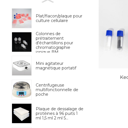
Plat/flacon/plaque pour
culture cellulaire
Colonnes de
prétraitement
d'échantillons pour
chromatographie
ionique BM
Mini agitateur
magnétique portatif
Ke
Centrifugeuse
multifonctionnelle de
poche
Plaque de dessalage de
protéines à 96 puits 1
ml 1,5 ml 2 ml 5...