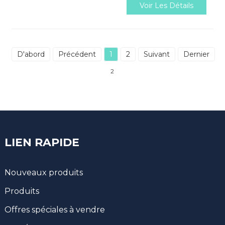
Voir Les Détails
D'abord
Précédent
1
2
Suivant
Dernier
To
2
LIEN RAPIDE
Nouveaux produits
Produits
Offres spéciales à vendre