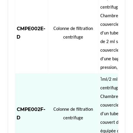
centrifugation),
Chambre à air a
couvercle, équip
CMPE002E-
Colonne de filtration
d'un tube de col
D
centrifuge
de 2 ml sans
couvercle, équip
d'une bague de
pression, centrif
1
（
ml/2 ml
Colo
centrifugation),
Chambre à air s
couvercle, équip
CMPE002F-
Colonne de filtration
d'un tube collec
D
centrifuge
couvert de 1,5/2
équipée d'une b