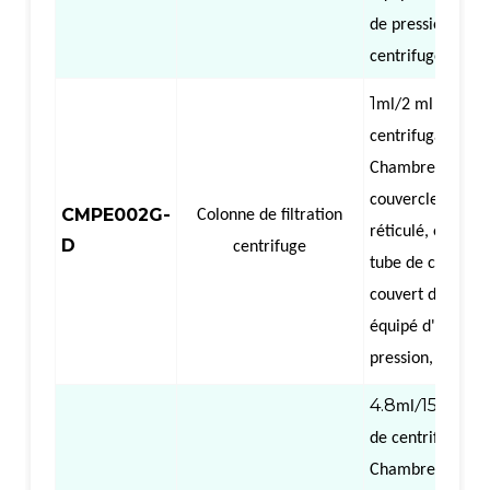
de pression,
centrifuge
1
（
ml/2 ml
Colo
centrifugation),
Chambre à air s
couvercle, col pl
CMPE002G-
Colonne de filtration
réticulé, équipée
D
centrifuge
tube de collecte
couvert de 1,5/2
équipé d'une ba
pression, centrif
4.8
15
（
ml/
ml
C
de centrifugation
Chambre à air s