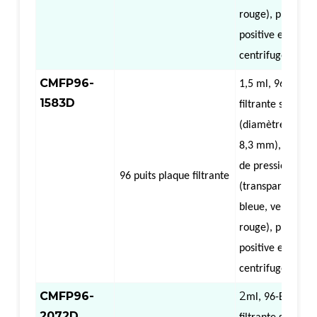
rouge), pression
positive et négat
centrifuge
CMFP96-
1,5 ml, 9
6-
Bien
1583D
filtrante semi-ju
(diamètre intéri
8,3 mm), avec b
de pression
96 puits
plaque filtrante
(transparente ou
bleue, verte, jau
rouge), pression
positive et négat
centrifuge
CMFP96-
2
ml,
96-
Bien
pl
2072D