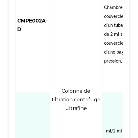
Chambre à air a
couvercle, équip
CMPE002A-
d'un tube de col
D
de 2 ml sans
couvercle, équip
d'une bague de
pression, centrif
Colonne de
filtration centrifuge
ultrafine
1
（
ml/2 ml
Colo