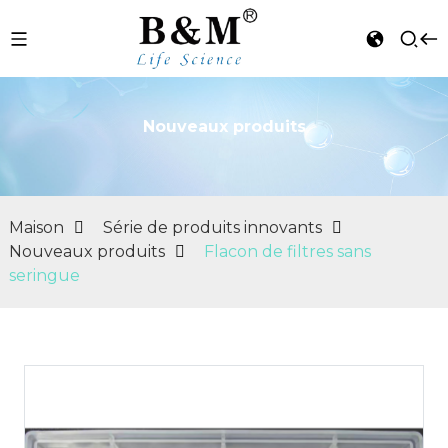
Nouveaux produits
n
Maison
Série de produits innovants
Nouveaux produits
Flacon de filtres sans
seringue