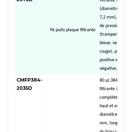
filtrante semi-ju
(diamètre intéri
7,2 mm), avec b
de pression
96 puits
plaque filtrante
(transparente ou
bleue, verte, jau
rouge), pression
positive et
négative
,
centri
CMFP384-
80 µl,
384
-Bien
p
2035D
filtrante à jupe
complète (rond 
haut et en bas,
diamètre intérie
mm, longueur du
du trou carré 3,5