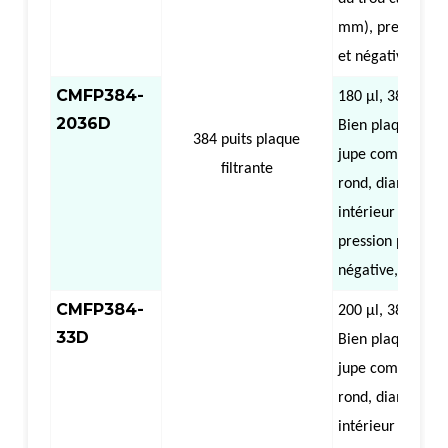
mm), pression po
et négative
,
cent
CMFP384-
180 µl,
384
-
2036D
Bien
plaque filtr
384 puits
plaque
jupe complète (t
filtrante
rond, diamètre
intérieur 3,6 mm
pression positive
négative
,
centri
CMFP384-
200 µl,
384
-
33D
Bien
plaque filtr
jupe complète (t
rond, diamètre
intérieur 3,3 mm