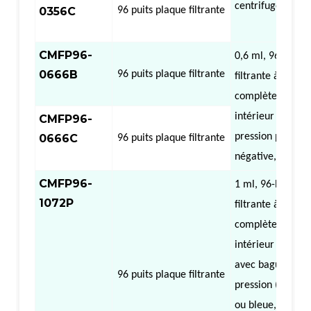
centrifuge
0356C
96 puits
plaque filtrante
CMFP96-
0,6 ml,
96
Bien
p
0666B
96 puits
plaque filtrante
filtrante à jupe
complète (diamè
intérieur 6,6 mm
CMFP96-
pression positive
0666C
96 puits
plaque filtrante
négative
,
centri
CMFP96-
1 ml,
96-
Bien
pl
1072P
filtrante à jupe
complète (diamè
intérieur 7,2 mm
avec bague de
96 puits
plaque filtrante
pression (transp
ou bleue, verte, 