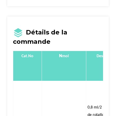
Détails de la
commande
N
Cat.No
moi
Descriptio
（
0,8 ml/2 ml
Co
),
de rotation