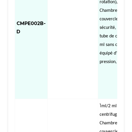
),
rotation
Chambre à air a
couvercle et bou
CMPE002B-
sécurité, équipé
D
tube de collecte
ml sans couvercl
équipé d'une ba
pression, centrif
1
（
ml/2 ml
Colo
centrifugation),
Chambre à air a
couvercle et bou