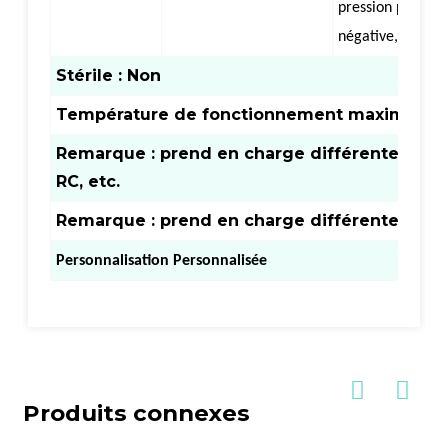
pression positive
négative
,
centri
Stérile : Non
Température de fonctionnement maximale : 
Remarque : prend en charge différentes mem
RC, etc.
Remarque : prend en charge différentes me
Personnalisation Personnalisée
Produits connexes