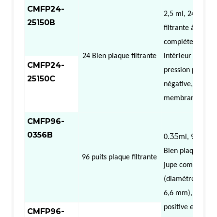
CMFP24-
2,5 ml,
24
Bien
p
25150B
filtrante à jupe
complète (diamè
24
Bien
plaque filtrante
intérieur 15,0 m
CMFP24-
pression positive
25150C
négative, centrif
membrane filtra
CMFP96-
0356B
35
0.
ml,
96
Bien
plaque filtr
96 puits
plaque filtrante
jupe complète
(diamètre intéri
6,6 mm), pressi
positive et négat
CMFP96-