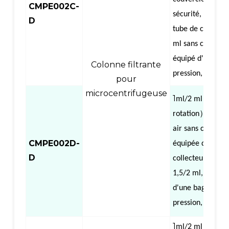
CMPE002C-
sécurité, équipé
D
tube de collecte
ml sans couvercl
équipé d'une ba
Colonne filtrante
pression, centrif
pour
microcentrifugeuse
1
（
ml/2 ml
Colo
）,
rotation
Cham
air sans couvercl
CMPE002D-
équipée d'un tu
D
collecteur couve
1,5/2 ml, équipé
d'une bague de
pression, centrif
1
（
ml/2 ml
Colo