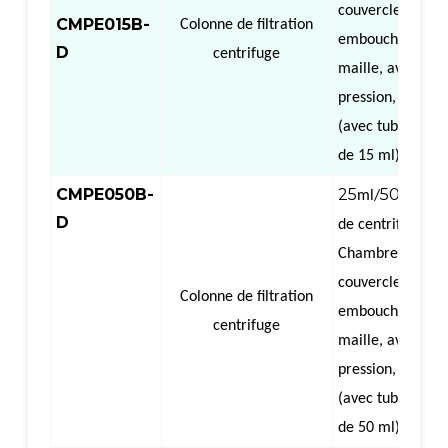
couvercle,
CMPE015B-
Colonne de filtration
embouchure plat
D
centrifuge
maille, avec bag
pression, centrif
(avec tube centr
de 15 ml)
CMPE050B-
25
50
（
ml/
ml
C
D
de centrifugation
Chambre à air s
couvercle,
Colonne de filtration
embouchure plat
centrifuge
maille, avec bag
pression, centrif
(avec tube centr
de 50 ml)