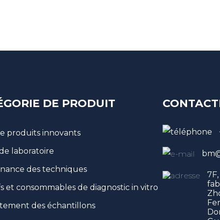
ÉGORIE DE PRODUIT
CONTACT
de produits innovants
 de laboratoire
bm@
nance des techniques
7F,
fab
fs et consommables de diagnostic in vitro
Zho
Fen
itement des échantillons
Do