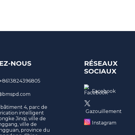
EZ-NOUS
RÉSEAUX
SOCIAUX
+8613824396805
Facebook
bmspd.com
 bâtiment 4, parc de
Gazouillement
rication intelligent
ngke Jinqi, ville de
Instagram
ggang, ville de
ngguan, province du