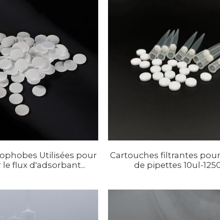
rophobes Utilisées pour
Cartouches filtrantes pou
 le flux d'adsorbant...
de pipettes 10ul-125