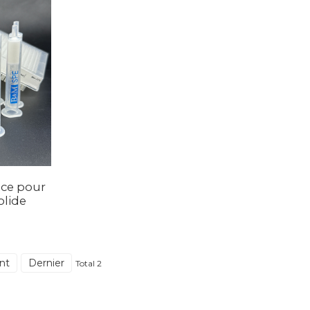
ice pour
olide
nt
Dernier
Total 2