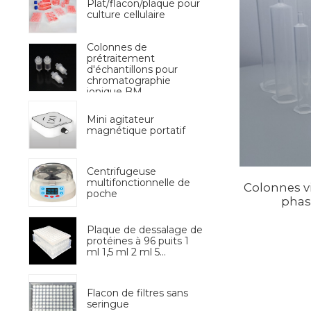
Plat/flacon/plaque pour
culture cellulaire
Colonnes de
prétraitement
d'échantillons pour
chromatographie
ionique BM
Mini agitateur
magnétique portatif
Centrifugeuse
multifonctionnelle de
Colonnes vi
poche
phase
Plaque de dessalage de
protéines à 96 puits 1
ml 1,5 ml 2 ml 5...
Flacon de filtres sans
seringue