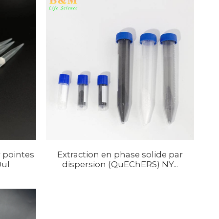
r pointes
Extraction en phase solide par
0ul
dispersion (QuEChERS) NY...