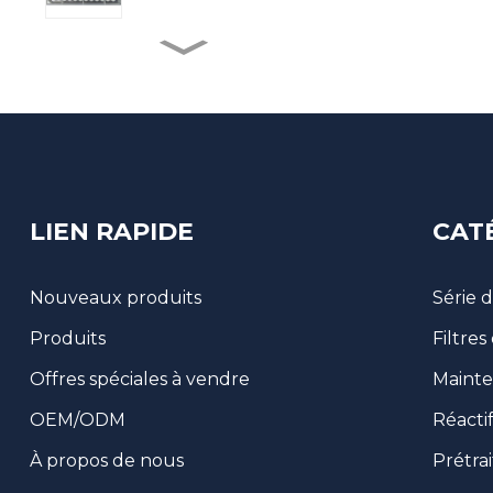
Préprocesseur
d'échantillons
entièrement
automatisé
BM Life Science, 96
puits transparents aux
UV Micro-Pl...
LIEN RAPIDE
CAT
Kit de test d'or colloïdal
de type tube
Nouveaux produits
Série 
Produits
Filtres
Collecteur de matières
fécales
Offres spéciales à vendre
Mainte
OEM/ODM
Réacti
À propos de nous
Prétra