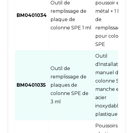
Outil de
poussoir en
remplissage de
métal + 1 base
BM0401034
plaque de
de
colonne SPE 1 ml
remplissage
pour colonne
SPE
Outil
d'installation
Outil de
manuel de
remplissage de
colonne SPE,
BM0401035
plaques de
manche en
colonne SPE de
acier
3 ml
inoxydable et
plastique
Poussoirs en