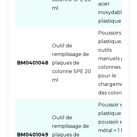
acier
ml
inoxydable et
plastique
Poussoirs en
plastique,
Outil de
outils
remplissage de
manuels pour
BM0401048
plaques de
colonnes SPE
colonne SPE 20
pour le
ml
chargement
des colonnes
Poussoir en
plastique +
Outil de
poussoir en
remplissage de
métal + 1 base
BM0401049
plaques de