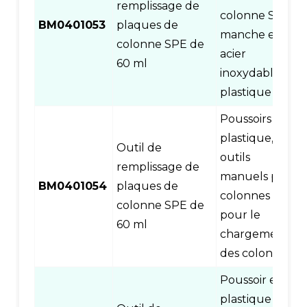
remplissage de
colonne SPE,
BM0401053
plaques de
manche en
colonne SPE de
acier
60 ml
inoxydable et
plastique
Poussoirs en
plastique,
Outil de
outils
remplissage de
manuels pour
BM0401054
plaques de
colonnes SPE
colonne SPE de
pour le
60 ml
chargement
des colonnes
Poussoir en
plastique +