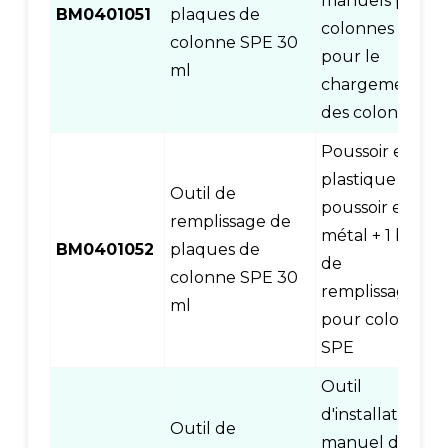
manuels pour
BM0401051
plaques de
colonnes SPE
colonne SPE 30
pour le
ml
chargement
des colonnes
Poussoir en
plastique +
Outil de
poussoir en
remplissage de
métal + 1 base
BM0401052
plaques de
de
colonne SPE 30
remplissage
ml
pour colonne
SPE
Outil
d'installation
Outil de
manuel de