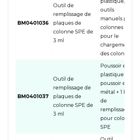
plastique,
Outil de
outils
remplissage de
manuels pour
BM0401036
plaques de
colonnes SPE
colonne SPE de
pour le
3 ml
chargement
des colonnes
Poussoir en
plastique +
Outil de
poussoir en
remplissage de
métal + 1 base
BM0401037
plaques de
de
colonne SPE de
remplissage
3 ml
pour colonne
SPE
Outil