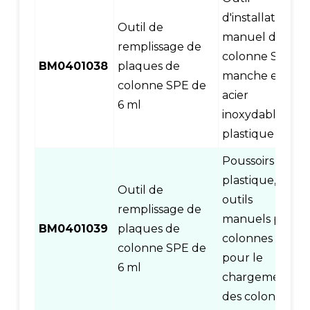
d'installation
Outil de
manuel de
remplissage de
colonne SPE,
BM0401038
plaques de
manche en
colonne SPE de
acier
6 ml
inoxydable et
plastique
Poussoirs en
plastique,
Outil de
outils
remplissage de
manuels pour
BM0401039
plaques de
colonnes SPE
colonne SPE de
pour le
6 ml
chargement
des colonnes