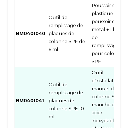
Poussoir en
plastique +
Outil de
poussoir en
remplissage de
métal + 1 base
BM0401040
plaques de
de
colonne SPE de
remplissage
6 ml
pour colonne
SPE
Outil
d'installation
Outil de
manuel de
remplissage de
colonne SPE,
BM0401041
plaques de
manche en
colonne SPE 10
acier
ml
inoxydable et