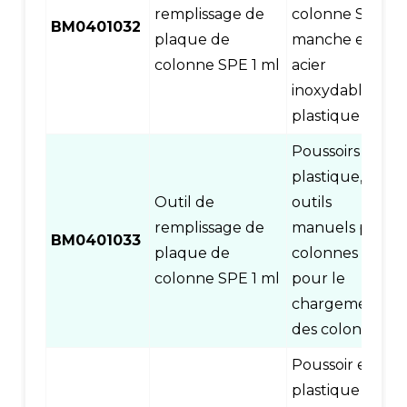
remplissage de
colonne SPE,
BM0401032
plaque de
manche en
colonne SPE 1 ml
acier
inoxydable et
plastique
Poussoirs en
plastique,
Outil de
outils
remplissage de
manuels pour
BM0401033
plaque de
colonnes SPE
colonne SPE 1 ml
pour le
chargement
des colonnes
Poussoir en
plastique +