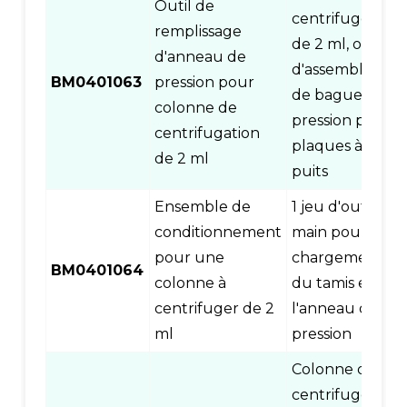
Outil de
centrifugeuse
remplissage
de 2 ml, outil
d'anneau de
d'assemblage
BM0401063
pression pour
de bague de
colonne de
pression pour
centrifugation
plaques à 96
de 2 ml
puits
Ensemble de
1 jeu d'outils à
conditionnement
main pour le
pour une
chargement
BM0401064
colonne à
du tamis et de
centrifuger de 2
l'anneau de
ml
pression
Colonne de
centrifugeuse