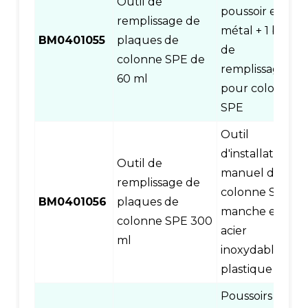
Outil de
poussoir en
remplissage de
métal + 1 base
BM0401055
plaques de
de
colonne SPE de
remplissage
60 ml
pour colonne
SPE
Outil
d'installation
Outil de
manuel de
remplissage de
colonne SPE,
BM0401056
plaques de
manche en
colonne SPE 300
acier
ml
inoxydable et
plastique
Poussoirs en