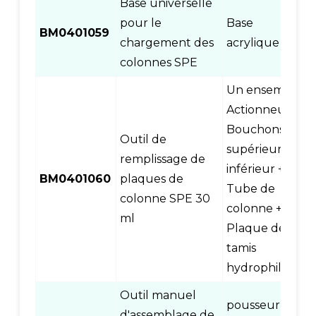
Base universelle
pour le
Base
BM0401059
chargement des
acrylique
colonnes SPE
Un ensemble :
Actionneur +
Bouchons
Outil de
supérieur et
remplissage de
inférieur +
BM0401060
plaques de
Tube de
colonne SPE 30
colonne +
ml
Plaque de
tamis
hydrophile
Outil manuel
pousseur ou
d'assemblage de