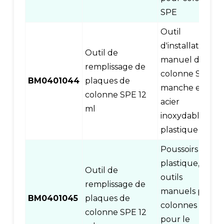
SPE
Outil
d'installation
Outil de
manuel de
remplissage de
colonne SPE,
BM0401044
plaques de
manche en
colonne SPE 12
acier
ml
inoxydable et
plastique
Poussoirs en
plastique,
Outil de
outils
remplissage de
manuels pour
BM0401045
plaques de
colonnes SPE
colonne SPE 12
pour le