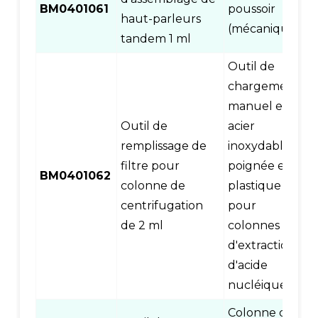
BM0401061
poussoir
haut-parleurs
(mécanique)
tandem 1 ml
Outil de
chargement
manuel en
Outil de
acier
remplissage de
inoxydable et
filtre pour
poignée en
BM0401062
colonne de
plastique
centrifugation
pour
de 2 ml
colonnes
d'extraction
d'acide
nucléique
Colonne de