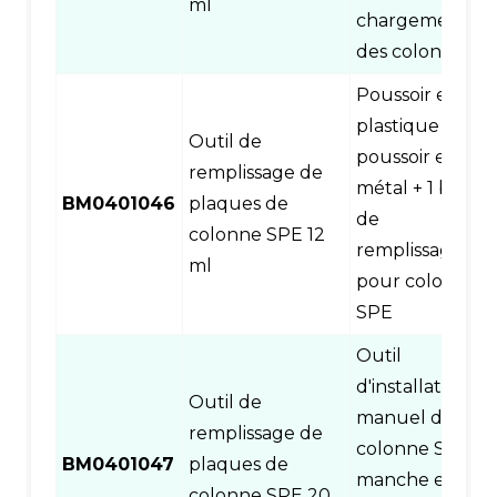
ml
chargement
des colonnes
Poussoir en
plastique +
Outil de
poussoir en
remplissage de
métal + 1 base
BM0401046
plaques de
de
colonne SPE 12
remplissage
ml
pour colonne
SPE
Outil
d'installation
Outil de
manuel de
remplissage de
colonne SPE,
BM0401047
plaques de
manche en
colonne SPE 20