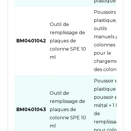
plastique
Poussoirs en
plastique,
Outil de
outils
remplissage de
manuels pour
BM0401042
plaques de
colonnes SPE
colonne SPE 10
pour le
ml
chargement
des colonnes
Poussoir en
plastique +
Outil de
poussoir en
remplissage de
métal + 1 base
BM0401043
plaques de
de
colonne SPE 10
remplissage
ml
pour colonne