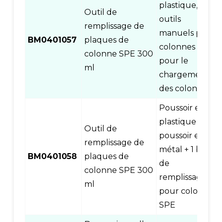
plastique,
Outil de
outils
remplissage de
manuels pour
BM0401057
plaques de
colonnes SPE
colonne SPE 300
pour le
ml
chargement
des colonnes
Poussoir en
plastique +
Outil de
poussoir en
remplissage de
métal + 1 base
BM0401058
plaques de
de
colonne SPE 300
remplissage
ml
pour colonne
SPE