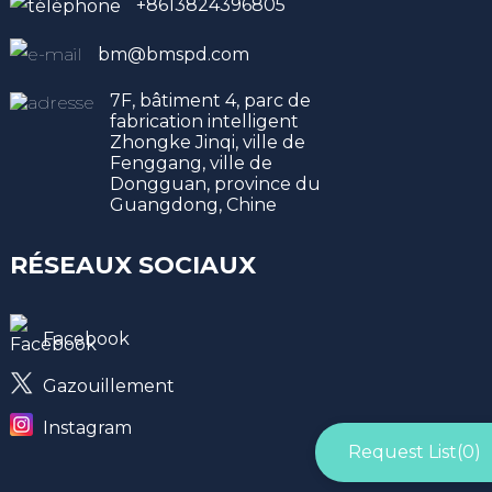
+8613824396805
bm@bmspd.com
7F, bâtiment 4, parc de
fabrication intelligent
Zhongke Jinqi, ville de
Fenggang, ville de
Dongguan, province du
Guangdong, Chine
RÉSEAUX SOCIAUX
Facebook
Gazouillement
Instagram
Request List(
0
)