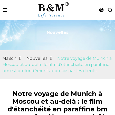
Nouvelles
n
Maison
Nouvelles
Notre voyage de Munich à
Moscou et au-delà : le film d'étanchéité en paraffine
bm est profondément apprécié par les clients
Notre voyage de Munich à
Moscou et au-delà : le film
d'étanchéité en paraffine bm