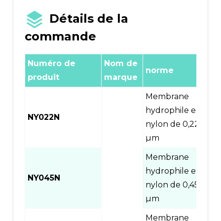
Détails de la
commande
Numéro de
Nom de
norme
e
produit
marque
Membrane
hydrophile en
NY022N
1
nylon de 0,22
µm
Membrane
hydrophile en
NY045N
1
nylon de 0,45
µm
Membrane