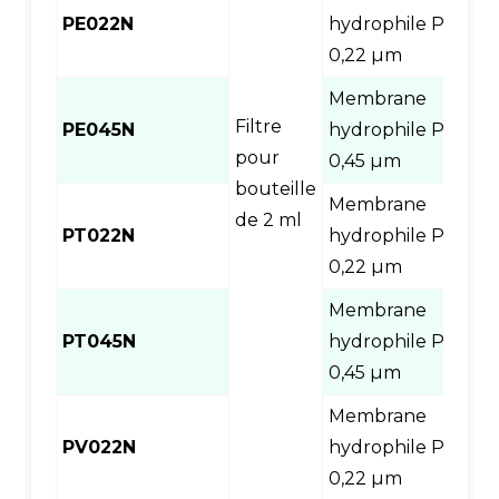
PE022N
hydrophile PES
1
0,22 µm
Membrane
Filtre
PE045N
hydrophile PES
1
pour
0,45 µm
bouteille
Membrane
de 2 ml
PT022N
hydrophile PES
1
0,22 µm
Membrane
PT045N
hydrophile PES
1
0,45 µm
Membrane
PV022N
hydrophile PES
1
0,22 µm