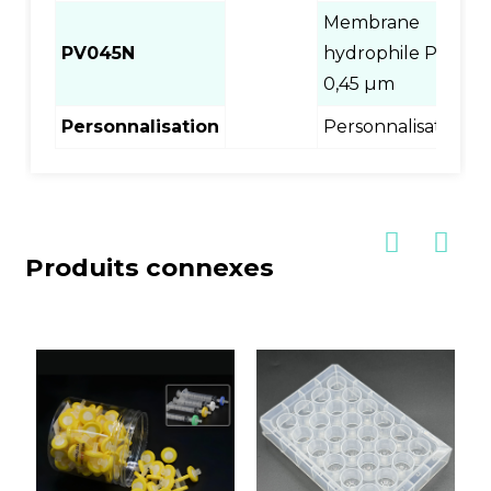
Membrane
PV045N
hydrophile PES
1
0,45 µm
Personnalisation
Personnalisation
1
Produits connexes