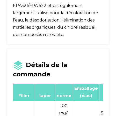
EPA521/EPA 522 et est également
largement utilisé pour la décoloration de
l'eau, la désodorisation, l'élimination des
matières organiques, du chlore résiduel,
des composés nitrés, etc.
Détails de la
commande
Emballage
Numé
Filler
taper
norme
(/sac)
pro
100
mg/1
SPECC1