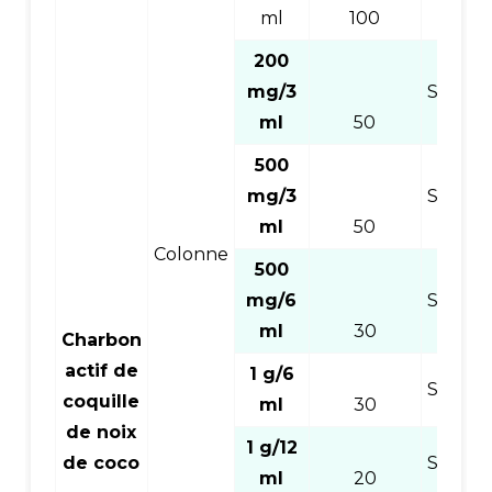
ml
100
200
mg/3
SPECC
ml
50
500
mg/3
SPECC
ml
50
Colonne
500
mg/6
SPECC
ml
30
Charbon
actif de
1 g/6
SPECC
coquille
ml
30
de noix
1 g/12
de coco
SPECC
ml
20