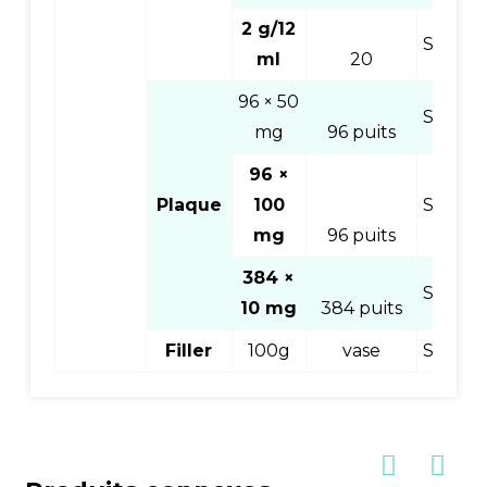
2 g/12
SPECC
ml
20
96 × 50
SPCC9
mg
96 puits
96 ×
Plaque
100
SPECC
mg
96 puits
384 ×
SPECC
10 mg
384 puits
Filler
100g
vase
SPECC