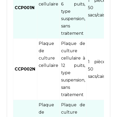
1 pièce/sac,
cellulaire
6 puits,
CCP001N
50
type
sacs/caisse
suspension,
sans
traitement
Plaque
Plaque de
de
culture
culture
cellulaire à
1 pièce/sac,
cellulaire
12 puits,
CCP002N
50
type
sacs/caisse
suspension,
sans
traitement
Plaque
Plaque de
de
culture