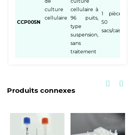
de
culture
culture
cellulaire à
1 pièce/sac,
cellulaire
96 puits,
CCP005N
50
type
sacs/caisse
suspension,
sans
traitement
Produits connexes