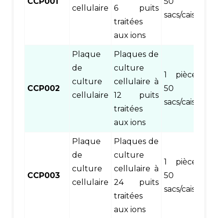
CCP001
50
cellulaire
6 puits
sacs/caisse
traitées
aux ions
Plaque
Plaques de
de
culture
1 pièce/sac,
culture
cellulaire à
CCP002
50
cellulaire
12 puits
sacs/caisse
traitées
aux ions
Plaque
Plaques de
de
culture
1 pièce/sac,
culture
cellulaire à
CCP003
50
cellulaire
24 puits
sacs/caisse
traitées
aux ions