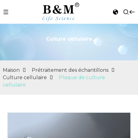
Culture cellulaire
n
Maison
Prétraitement des échantillons
Culture cellulaire
Plaque de culture
cellulaire