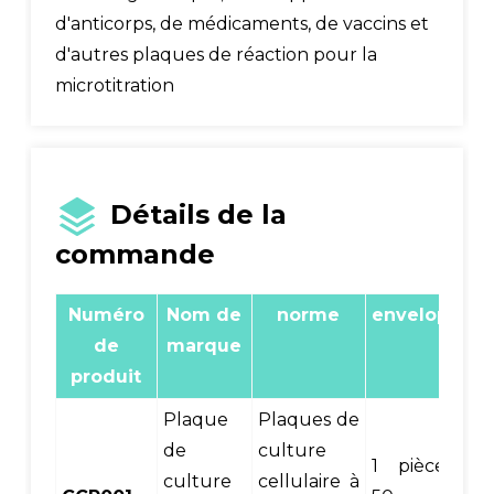
d'anticorps, de médicaments, de vaccins et
d'autres plaques de réaction pour la
microtitration
Détails de la
commande
Numéro
Nom de
norme
envelopper
de
marque
produit
Plaque
Plaques de
de
culture
1 pièce/sac,
culture
cellulaire à