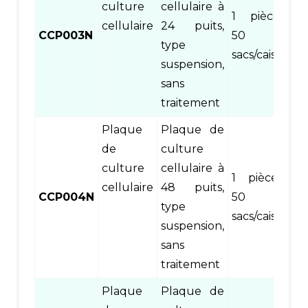
culture
cellulaire à
1 pièce/sac
cellulaire
24 puits,
CCP003N
50
type
sacs/caisse
suspension,
sans
traitement
Plaque
Plaque de
de
culture
culture
cellulaire à
1 pièce/sac,
cellulaire
48 puits,
CCP004N
50
type
sacs/caisse
suspension,
sans
traitement
Plaque
Plaque de