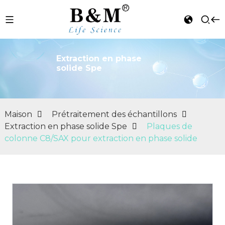
Extraction en phase
solide Spe
n
Maison
Prétraitement des échantillons
Extraction en phase solide Spe
Plaques de
colonne C8/SAX pour extraction en phase solide