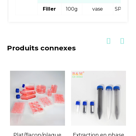
Filler
100g
vase
SPEC8S
Produits connexes
Plat/flacon/plaque
Extraction en phase