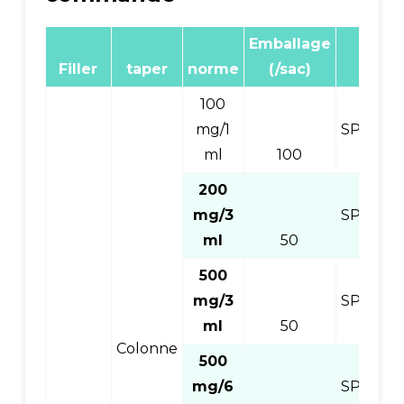
Emballage
Numé
Filler
taper
norme
(/sac)
pro
100
mg/1
SPEC8S
ml
100
200
mg/3
SPEC8SA
ml
50
500
mg/3
SPEC8S
ml
50
Colonne
500
mg/6
SPEC8S