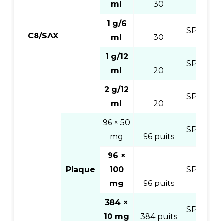
ml
30
1 g/6
SPEC8S
C8/SAX
ml
30
1 g/12
SPEC8S
ml
20
2 g/12
SPEC8S
ml
20
96 × 50
SPEC8S
mg
96 puits
96 ×
Plaque
100
SPEC8S
mg
96 puits
384 ×
SPEC8S
10 mg
384 puits