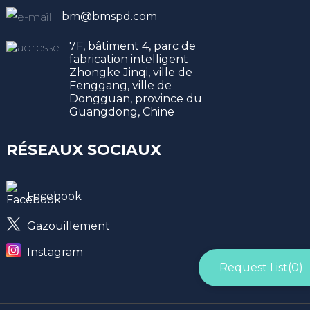
bm@bmspd.com
7F, bâtiment 4, parc de
fabrication intelligent
Zhongke Jinqi, ville de
Fenggang, ville de
Dongguan, province du
Guangdong, Chine
RÉSEAUX SOCIAUX
Facebook
Gazouillement
Instagram
Request List(
0
)