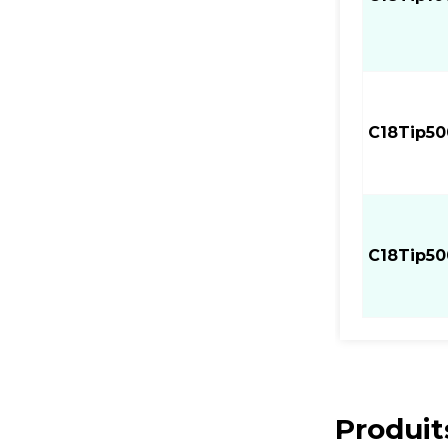
C18Tip50
C18Tip5
Produit