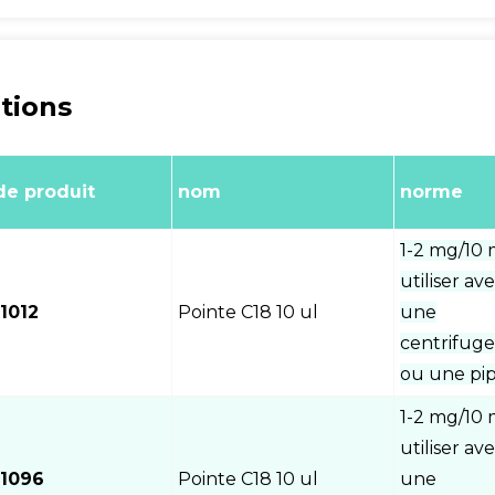
tions
e produit
nom
norme
1-2 mg/10 
utiliser av
1012
Pointe C18 10 ul
une
centrifug
ou une pip
1-2 mg/10 
utiliser av
1096
Pointe C18 10 ul
une