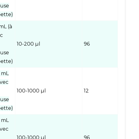
euse
ette)
mL (à
ec
10-200 µl
96
euse
ette)
0 mL
avec
100-1000 µl
12
euse
ette)
0 mL
avec
100-1000 µl
96