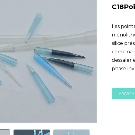
C18Poi
Les point
monolithe
silice pr
combinais
dessaler 
phase inv
ENVOY