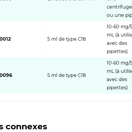
centrifug
ou une pip
10-60 mg/
mL (à utili
0012
5 ml de type C18
avec des
pipettes)
10-60 mg/
mL (à utili
00096
5 ml de type C18
avec des
pipettes)
s connexes