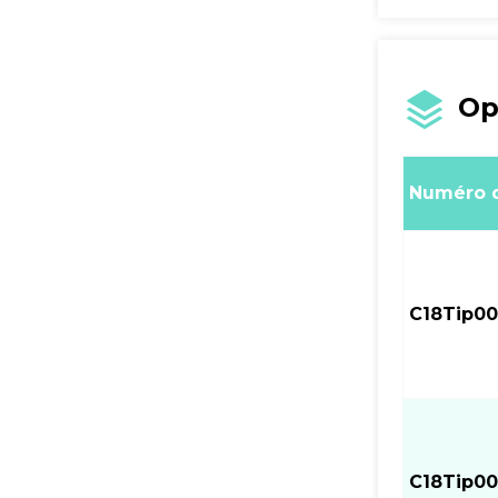
Op
Numéro d
C18Tip00
C18Tip00