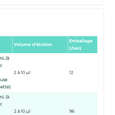
Emballage
Volume d'élution
(/sac)
mL (à
ec
2 à 10 µl
12
euse
ette)
mL (à
ec
2 à 10 µl
96