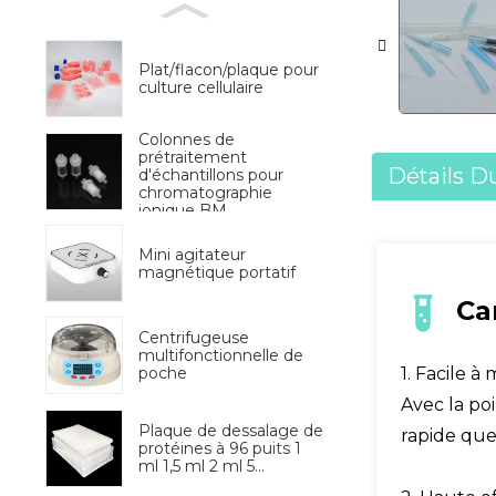
Plat/flacon/plaque pour
culture cellulaire
Colonnes de
prétraitement
Détails D
d'échantillons pour
chromatographie
ionique BM
Mini agitateur
magnétique portatif
Ca
Centrifugeuse
multifonctionnelle de
1. Facile à
poche
Avec la po
Plaque de dessalage de
rapide que
protéines à 96 puits 1
ml 1,5 ml 2 ml 5...