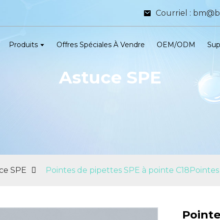
Courriel : bm@
Produits
Offres Spéciales À Vendre
OEM/ODM
Sup
Astuce SPE
ce SPE
Pointes de pipettes SPE à pointe C18Pointes
Pointe