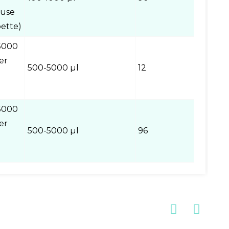
euse
ette)
5000
ser
500-5000 µl
12
5000
ser
500-5000 µl
96