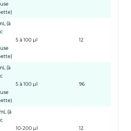
euse
ette)
mL (à
ec
5 à 100 µl
12
euse
ette)
mL (à
ec
5 à 100 µl
96
euse
ette)
mL (à
ec
10-200 µl
12