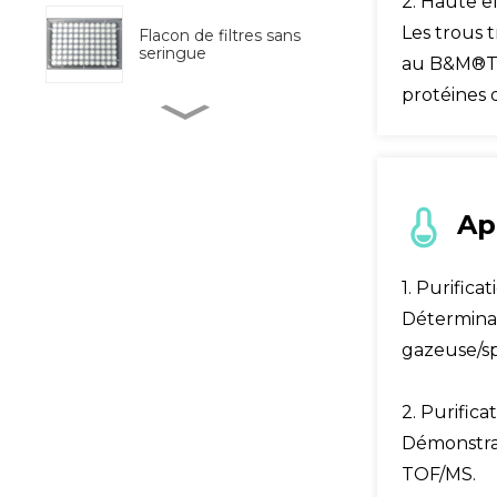
2. Haute e
Les trous 
Flacon de filtres sans
seringue
au B&M®Tip
protéines 
Préprocesseur
d'échantillons
entièrement
automatisé
BM Life Science, 96
Ap
puits transparents aux
UV Micro-Pl...
1. Purific
Kit de test d'or colloïdal
Déterminat
de type tube
gazeuse/sp
Collecteur de matières
2. Purifica
fécales
Démonstrat
TOF/MS.