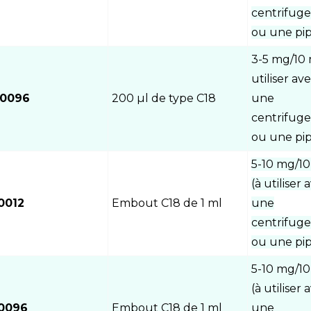
centrifug
ou une pip
3-5 mg/10 
utiliser av
20096
200 µl de type C18
une
centrifug
ou une pip
5-10 mg/1
(à utiliser 
0012
Embout C18 de 1 ml
une
centrifug
ou une pip
5-10 mg/1
(à utiliser 
0096
Embout C18 de 1 ml
une