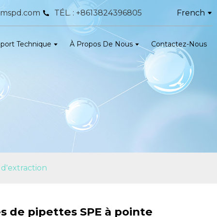
French
bmspd.com
TÉL. : +8613824396805
port Technique
À Propos De Nous
Contactez-Nous
 d'extraction
s de pipettes SPE à pointe