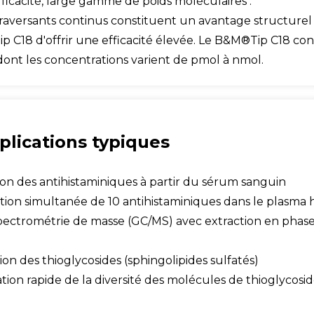
fficacité, large gamme de poids moléculaires :
traversants continus constituent un avantage structurel 
 C18 d'offrir une efficacité élevée. Le B&M®Tip C18 con
dont les concentrations varient de pmol à nmol.
plications typiques
ation des antihistaminiques à partir du sérum sanguin
ion simultanée de 10 antihistaminiques dans le plasm
ectrométrie de masse (GC/MS) avec extraction en phase
tion des thioglycosides (sphingolipides sulfatés)
ion rapide de la diversité des molécules de thioglycosi